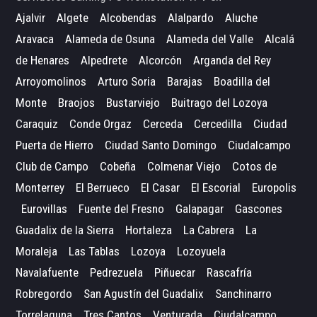
Ajalvir
Algete
Alcobendas
Alalpardo
Aluche
Aravaca
Alameda de Osuna
Alameda del Valle
Alcalá
de Henares
Alpedrete
Alcorcón
Arganda del Rey
Arroyomolinos
Arturo Soria
Barajas
Boadilla del
Monte
Braojos
Bustarviejo
Buitrago del Lozoya
Caraquiz
Conde Orgaz
Cerceda
Cercedilla
Ciudad
Puerta de Hierro
Ciudad Santo Domingo
Ciudalcampo
Club de Campo
Cobeña
Colmenar Viejo
Cotos de
Monterrey
El Berrueco
El Casar
El Escorial
Europolis
Eurovillas
Fuente del Fresno
Galapagar
Gascones
Guadalix de la Sierra
Hortaleza
La Cabrera
La
Moraleja
Las Tablas
Lozoya
Lozoyuela
Navalafuente
Pedrezuela
Piñuecar
Rascafría
Robregordo
San Agustín del Guadalix
Sanchinarro
Torrelaguna
Tres Cantos
Venturada
Ciudalcampo