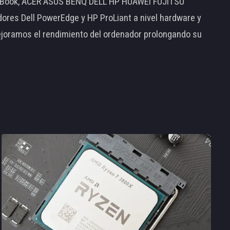
MacBook, ACER ASUS BENQ DELL HP HUAWEI FUJITSU
s Dell PowerEdge y HP ProLiant a nivel hardware y
ejoramos el rendimiento del ordenador prolongando su