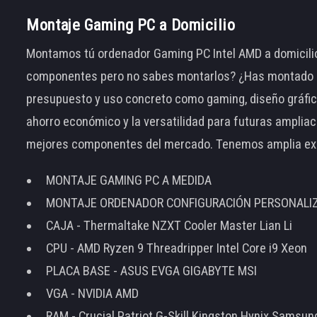
Montaje Gaming PC a Domicilio
Montamos tú ordenador Gaming PC Intel AMD a domicilio
componentes pero no sabes montarlos? ¿Has montado el
presupuesto y uso concreto como gaming, diseño gráfic
ahorro económico y la versatilidad para futuras amplia
mejores componentes del mercado. Tenemos amplia ex
MONTAJE GAMING PC A MEDIDA
MONTAJE ORDENADOR CONFIGURACIÓN PERSONALI
CAJA - Thermaltake NZXT Cooler Master Lian Li
CPU - AMD Ryzen 9 Threadripper Intel Core i9 Xeon
PLACA BASE - ASUS EVGA GIGABYTE MSI
VGA - NVIDIA AMD
RAM - Crucial Patriot G-Skill Kingston Hynix Samsu