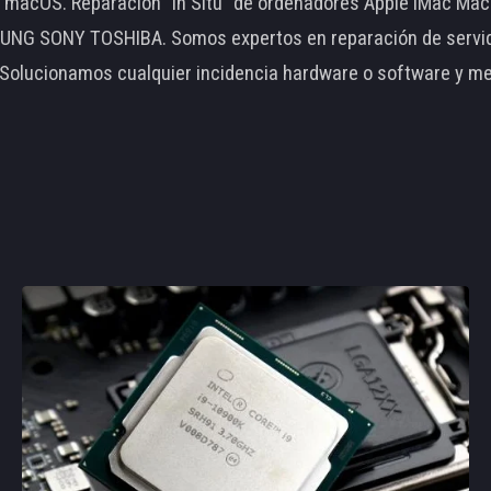
le macOS. Reparación "In Situ" de ordenadores Apple iMac 
 SONY TOSHIBA. Somos expertos en reparación de servidore
 Solucionamos cualquier incidencia hardware o software y m