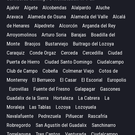
Ajalvir
Algete
Alcobendas
Alalpardo
Aluche
Aravaca
Alameda de Osuna
Alameda del Valle
Alcalá
de Henares
Alpedrete
Alcorcón
Arganda del Rey
Arroyomolinos
Arturo Soria
Barajas
Boadilla del
Monte
Braojos
Bustarviejo
Buitrago del Lozoya
Caraquiz
Conde Orgaz
Cerceda
Cercedilla
Ciudad
Puerta de Hierro
Ciudad Santo Domingo
Ciudalcampo
Club de Campo
Cobeña
Colmenar Viejo
Cotos de
Monterrey
El Berrueco
El Casar
El Escorial
Europolis
Eurovillas
Fuente del Fresno
Galapagar
Gascones
Guadalix de la Sierra
Hortaleza
La Cabrera
La
Moraleja
Las Tablas
Lozoya
Lozoyuela
Navalafuente
Pedrezuela
Piñuecar
Rascafría
Robregordo
San Agustín del Guadalix
Sanchinarro
Torrelaguna
Tres Cantos
Venturada
Ciudalcampo