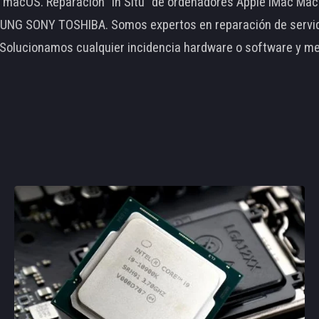
le macOS. Reparación "In Situ" de ordenadores Apple iMac 
 SONY TOSHIBA. Somos expertos en reparación de servidore
 Solucionamos cualquier incidencia hardware o software y m