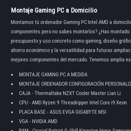
Montaje Gaming PC a Domicilio
Montamos tú ordenador Gaming PC Intel AMD a domicilio
componentes pero no sabes montarlos? ¿Has montado el
presupuesto y uso concreto como gaming, diseño gráfic
ahorro económico y la versatilidad para futuras amplia
mejores componentes del mercado. Tenemos amplia ex
MONTAJE GAMING PC A MEDIDA
MONTAJE ORDENADOR CONFIGURACIÓN PERSONALI
CAJA - Thermaltake NZXT Cooler Master Lian Li
CPU - AMD Ryzen 9 Threadripper Intel Core i9 Xeon
PLACA BASE - ASUS EVGA GIGABYTE MSI
VGA - NVIDIA AMD
RAM - Crucial Patriot G-Skill Kingston Hynix Samsu