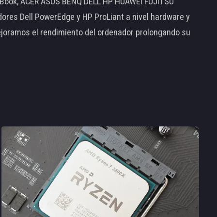
MacBook, ACER ASUS BENQ DELL HP HUAWEI FUJITSU
s Dell PowerEdge y HP ProLiant a nivel hardware y
ejoramos el rendimiento del ordenador prolongando su