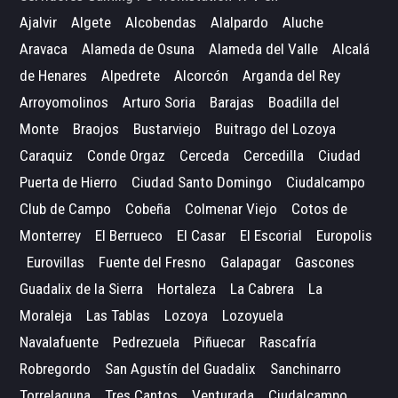
Ajalvir
Algete
Alcobendas
Alalpardo
Aluche
Aravaca
Alameda de Osuna
Alameda del Valle
Alcalá
de Henares
Alpedrete
Alcorcón
Arganda del Rey
Arroyomolinos
Arturo Soria
Barajas
Boadilla del
Monte
Braojos
Bustarviejo
Buitrago del Lozoya
Caraquiz
Conde Orgaz
Cerceda
Cercedilla
Ciudad
Puerta de Hierro
Ciudad Santo Domingo
Ciudalcampo
Club de Campo
Cobeña
Colmenar Viejo
Cotos de
Monterrey
El Berrueco
El Casar
El Escorial
Europolis
Eurovillas
Fuente del Fresno
Galapagar
Gascones
Guadalix de la Sierra
Hortaleza
La Cabrera
La
Moraleja
Las Tablas
Lozoya
Lozoyuela
Navalafuente
Pedrezuela
Piñuecar
Rascafría
Robregordo
San Agustín del Guadalix
Sanchinarro
Torrelaguna
Tres Cantos
Venturada
Ciudalcampo