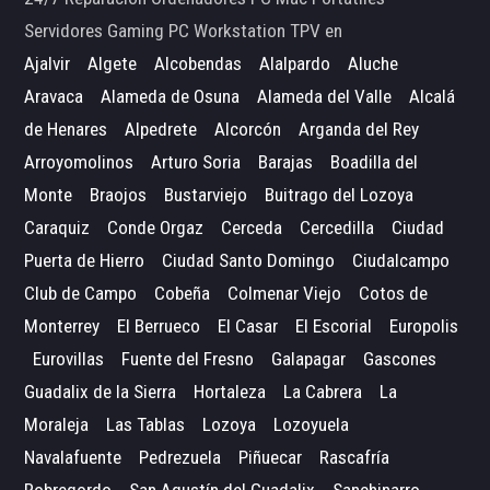
Servidores Gaming PC Workstation TPV en
Ajalvir
Algete
Alcobendas
Alalpardo
Aluche
Aravaca
Alameda de Osuna
Alameda del Valle
Alcalá
de Henares
Alpedrete
Alcorcón
Arganda del Rey
Arroyomolinos
Arturo Soria
Barajas
Boadilla del
Monte
Braojos
Bustarviejo
Buitrago del Lozoya
Caraquiz
Conde Orgaz
Cerceda
Cercedilla
Ciudad
Puerta de Hierro
Ciudad Santo Domingo
Ciudalcampo
Club de Campo
Cobeña
Colmenar Viejo
Cotos de
Monterrey
El Berrueco
El Casar
El Escorial
Europolis
Eurovillas
Fuente del Fresno
Galapagar
Gascones
Guadalix de la Sierra
Hortaleza
La Cabrera
La
Moraleja
Las Tablas
Lozoya
Lozoyuela
Navalafuente
Pedrezuela
Piñuecar
Rascafría