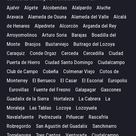
Ajalvir
Algete
Alcobendas
Alalpardo
Aluche
Aravaca
Alameda de Osuna
Alameda del Valle
Alcalá
de Henares
Alpedrete
Alcorcón
Arganda del Rey
Arroyomolinos
Arturo Soria
Barajas
Boadilla del
Monte
Braojos
Bustarviejo
Buitrago del Lozoya
Caraquiz
Conde Orgaz
Cerceda
Cercedilla
Ciudad
Puerta de Hierro
Ciudad Santo Domingo
Ciudalcampo
Club de Campo
Cobeña
Colmenar Viejo
Cotos de
Monterrey
El Berrueco
El Casar
El Escorial
Europolis
Eurovillas
Fuente del Fresno
Galapagar
Gascones
Guadalix de la Sierra
Hortaleza
La Cabrera
La
Moraleja
Las Tablas
Lozoya
Lozoyuela
Navalafuente
Pedrezuela
Piñuecar
Rascafría
Robregordo
San Agustín del Guadalix
Sanchinarro
Torrelaguna
Tres Cantos
Venturada
Ciudalcampo