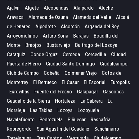
Ajalvir
Algete
Alcobendas
Alalpardo
Aluche
Aravaca
Alameda de Osuna
Alameda del Valle
Alcalá
de Henares
Alpedrete
Alcorcón
Arganda del Rey
Arroyomolinos
Arturo Soria
Barajas
Boadilla del
Monte
Braojos
Bustarviejo
Buitrago del Lozoya
Caraquiz
Conde Orgaz
Cerceda
Cercedilla
Ciudad
Puerta de Hierro
Ciudad Santo Domingo
Ciudalcampo
Club de Campo
Cobeña
Colmenar Viejo
Cotos de
Monterrey
El Berrueco
El Casar
El Escorial
Europolis
Eurovillas
Fuente del Fresno
Galapagar
Gascones
Guadalix de la Sierra
Hortaleza
La Cabrera
La
Moraleja
Las Tablas
Lozoya
Lozoyuela
Navalafuente
Pedrezuela
Piñuecar
Rascafría
Robregordo
San Agustín del Guadalix
Sanchinarro
Torrelaguna
Tres Cantos
Venturada
Ciudalcampo