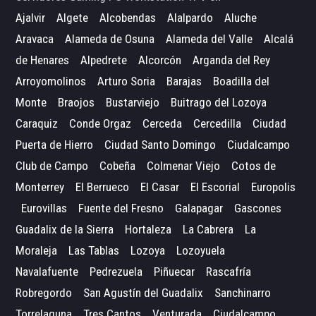
Ajalvir
Algete
Alcobendas
Alalpardo
Aluche
Aravaca
Alameda de Osuna
Alameda del Valle
Alcalá
de Henares
Alpedrete
Alcorcón
Arganda del Rey
Arroyomolinos
Arturo Soria
Barajas
Boadilla del
Monte
Braojos
Bustarviejo
Buitrago del Lozoya
Caraquiz
Conde Orgaz
Cerceda
Cercedilla
Ciudad
Puerta de Hierro
Ciudad Santo Domingo
Ciudalcampo
Club de Campo
Cobeña
Colmenar Viejo
Cotos de
Monterrey
El Berrueco
El Casar
El Escorial
Europolis
Eurovillas
Fuente del Fresno
Galapagar
Gascones
Guadalix de la Sierra
Hortaleza
La Cabrera
La
Moraleja
Las Tablas
Lozoya
Lozoyuela
Navalafuente
Pedrezuela
Piñuecar
Rascafría
Robregordo
San Agustín del Guadalix
Sanchinarro
Torrelaguna
Tres Cantos
Venturada
Ciudalcampo