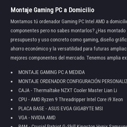
Montaje Gaming PC a Domicilio
Montamos tú ordenador Gaming PC Intel AMD a domicilio
componentes pero no sabes montarlos? ¿Has montado el
presupuesto y uso concreto como gaming, diseño gráfic
ahorro económico y la versatilidad para futuras amplia
mejores componentes del mercado. Tenemos amplia ex
MONTAJE GAMING PC A MEDIDA
MONTAJE ORDENADOR CONFIGURACIÓN PERSONALI
CAJA - Thermaltake NZXT Cooler Master Lian Li
CPU - AMD Ryzen 9 Threadripper Intel Core i9 Xeon
PLACA BASE - ASUS EVGA GIGABYTE MSI
VGA - NVIDIA AMD
RAM - Crucial Patriot G-Skill Kingston Hynix Samsu