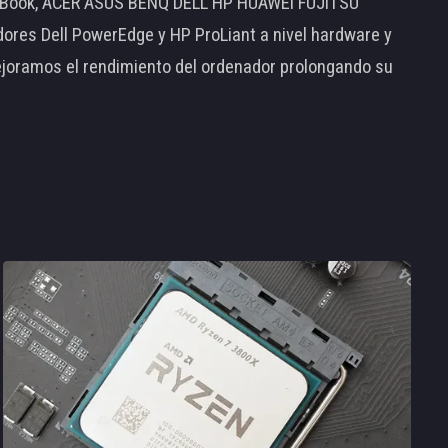
MacBook, ACER ASUS BENQ DELL HP HUAWEI FUJITSU
s Dell PowerEdge y HP ProLiant a nivel hardware y
ejoramos el rendimiento del ordenador prolongando su