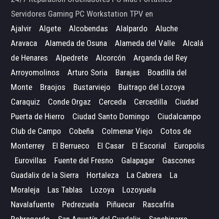
Servidores Gaming PC Workstation TPV en
Ajalvir
Algete
Alcobendas
Alalpardo
Aluche
Aravaca
Alameda de Osuna
Alameda del Valle
Alcalá
de Henares
Alpedrete
Alcorcón
Arganda del Rey
Arroyomolinos
Arturo Soria
Barajas
Boadilla del
Monte
Braojos
Bustarviejo
Buitrago del Lozoya
Caraquiz
Conde Orgaz
Cerceda
Cercedilla
Ciudad
Puerta de Hierro
Ciudad Santo Domingo
Ciudalcampo
Club de Campo
Cobeña
Colmenar Viejo
Cotos de
Monterrey
El Berrueco
El Casar
El Escorial
Europolis
Eurovillas
Fuente del Fresno
Galapagar
Gascones
Guadalix de la Sierra
Hortaleza
La Cabrera
La
Moraleja
Las Tablas
Lozoya
Lozoyuela
Navalafuente
Pedrezuela
Piñuecar
Rascafría