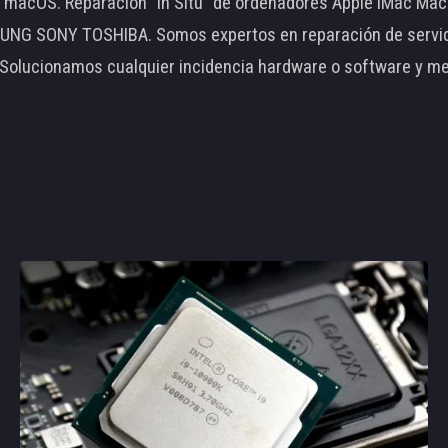
le macOS. Reparación "In Situ" de ordenadores Apple iMac 
 SONY TOSHIBA. Somos expertos en reparación de servidore
 Solucionamos cualquier incidencia hardware o software y m