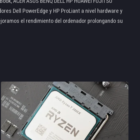
MacBook, ACER ASUS BENQ DELL HP HUAWEI FUJITSU
s Dell PowerEdge y HP ProLiant a nivel hardware y
ejoramos el rendimiento del ordenador prolongando su