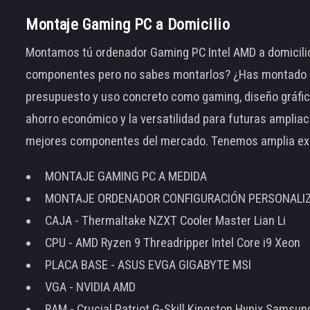
Montaje Gaming PC a Domicilio
Montamos tú ordenador Gaming PC Intel AMD a domicilio
componentes pero no sabes montarlos? ¿Has montado el
presupuesto y uso concreto como gaming, diseño gráfic
ahorro económico y la versatilidad para futuras amplia
mejores componentes del mercado. Tenemos amplia ex
MONTAJE GAMING PC A MEDIDA
MONTAJE ORDENADOR CONFIGURACIÓN PERSONALI
CAJA - Thermaltake NZXT Cooler Master Lian Li
CPU - AMD Ryzen 9 Threadripper Intel Core i9 Xeon
PLACA BASE - ASUS EVGA GIGABYTE MSI
VGA - NVIDIA AMD
RAM - Crucial Patriot G-Skill Kingston Hynix Samsu