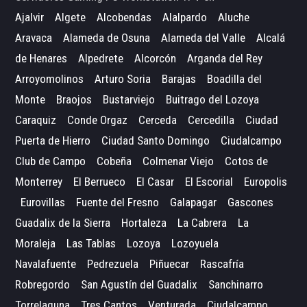
Ajalvir
Algete
Alcobendas
Alalpardo
Aluche
Aravaca
Alameda de Osuna
Alameda del Valle
Alcalá
de Henares
Alpedrete
Alcorcón
Arganda del Rey
Arroyomolinos
Arturo Soria
Barajas
Boadilla del
Monte
Braojos
Bustarviejo
Buitrago del Lozoya
Caraquiz
Conde Orgaz
Cerceda
Cercedilla
Ciudad
Puerta de Hierro
Ciudad Santo Domingo
Ciudalcampo
Club de Campo
Cobeña
Colmenar Viejo
Cotos de
Monterrey
El Berrueco
El Casar
El Escorial
Europolis
Eurovillas
Fuente del Fresno
Galapagar
Gascones
Guadalix de la Sierra
Hortaleza
La Cabrera
La
Moraleja
Las Tablas
Lozoya
Lozoyuela
Navalafuente
Pedrezuela
Piñuecar
Rascafría
Robregordo
San Agustín del Guadalix
Sanchinarro
Torrelaguna
Tres Cantos
Venturada
Ciudalcampo