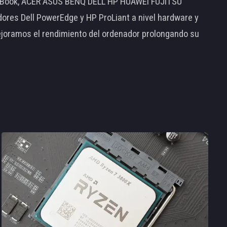
MacBook, ACER ASUS BENQ DELL HP HUAWEI FUJITSU
s Dell PowerEdge y HP ProLiant a nivel hardware y
ejoramos el rendimiento del ordenador prolongando su