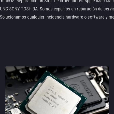
le macOS. Reparación "In Situ" de ordenadores Apple iMac 
 SONY TOSHIBA. Somos expertos en reparación de servidore
 Solucionamos cualquier incidencia hardware o software y m