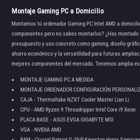
Montaje Gaming PC a Domicilio
Montamos tú ordenador Gaming PC Intel AMD a domicilio
componentes pero no sabes montarlos? ¿Has montado el
presupuesto y uso concreto como gaming, diseño gráfic
ahorro económico y la versatilidad para futuras amplia
mejores componentes del mercado. Tenemos amplia ex
MONTAJE GAMING PC A MEDIDA
MONTAJE ORDENADOR CONFIGURACIÓN PERSONALI
CAJA - Thermaltake NZXT Cooler Master Lian Li
CPU - AMD Ryzen 9 Threadripper Intel Core i9 Xeon
PLACA BASE - ASUS EVGA GIGABYTE MSI
VGA - NVIDIA AMD
RAM - Crucial Patriot G-Skill Kingston Hynix Samsu