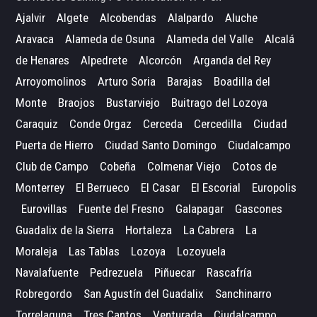
Ajalvir
Algete
Alcobendas
Alalpardo
Aluche
Aravaca
Alameda de Osuna
Alameda del Valle
Alcalá
de Henares
Alpedrete
Alcorcón
Arganda del Rey
Arroyomolinos
Arturo Soria
Barajas
Boadilla del
Monte
Braojos
Bustarviejo
Buitrago del Lozoya
Caraquiz
Conde Orgaz
Cerceda
Cercedilla
Ciudad
Puerta de Hierro
Ciudad Santo Domingo
Ciudalcampo
Club de Campo
Cobeña
Colmenar Viejo
Cotos de
Monterrey
El Berrueco
El Casar
El Escorial
Europolis
Eurovillas
Fuente del Fresno
Galapagar
Gascones
Guadalix de la Sierra
Hortaleza
La Cabrera
La
Moraleja
Las Tablas
Lozoya
Lozoyuela
Navalafuente
Pedrezuela
Piñuecar
Rascafría
Robregordo
San Agustín del Guadalix
Sanchinarro
Torrelaguna
Tres Cantos
Venturada
Ciudalcampo