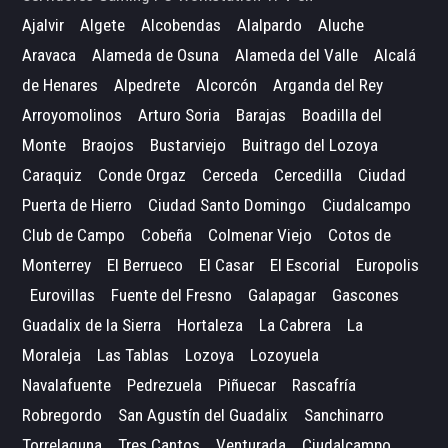
Ajalvir
Algete
Alcobendas
Alalpardo
Aluche
Aravaca
Alameda de Osuna
Alameda del Valle
Alcalá
de Henares
Alpedrete
Alcorcón
Arganda del Rey
Arroyomolinos
Arturo Soria
Barajas
Boadilla del
Monte
Braojos
Bustarviejo
Buitrago del Lozoya
Caraquiz
Conde Orgaz
Cerceda
Cercedilla
Ciudad
Puerta de Hierro
Ciudad Santo Domingo
Ciudalcampo
Club de Campo
Cobeña
Colmenar Viejo
Cotos de
Monterrey
El Berrueco
El Casar
El Escorial
Europolis
Eurovillas
Fuente del Fresno
Galapagar
Gascones
Guadalix de la Sierra
Hortaleza
La Cabrera
La
Moraleja
Las Tablas
Lozoya
Lozoyuela
Navalafuente
Pedrezuela
Piñuecar
Rascafría
Robregordo
San Agustín del Guadalix
Sanchinarro
Torrelaguna
Tres Cantos
Venturada
Ciudalcampo