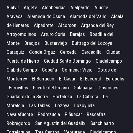
Ajalvir
Algete
Alcobendas
Alalpardo
Aluche
Aravaca
Alameda de Osuna
Alameda del Valle
Alcalá
de Henares
Alpedrete
Alcorcón
Arganda del Rey
Arroyomolinos
Arturo Soria
Barajas
Boadilla del
Monte
Braojos
Bustarviejo
Buitrago del Lozoya
Caraquiz
Conde Orgaz
Cerceda
Cercedilla
Ciudad
Puerta de Hierro
Ciudad Santo Domingo
Ciudalcampo
Club de Campo
Cobeña
Colmenar Viejo
Cotos de
Monterrey
El Berrueco
El Casar
El Escorial
Europolis
Eurovillas
Fuente del Fresno
Galapagar
Gascones
Guadalix de la Sierra
Hortaleza
La Cabrera
La
Moraleja
Las Tablas
Lozoya
Lozoyuela
Navalafuente
Pedrezuela
Piñuecar
Rascafría
Robregordo
San Agustín del Guadalix
Sanchinarro
Torrelaguna
Tres Cantos
Venturada
Ciudalcampo