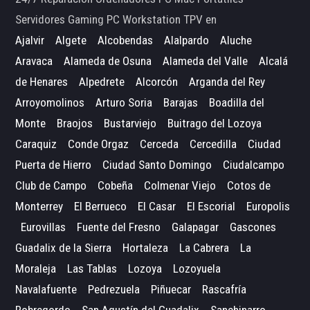
Servidores Gaming PC Workstation TPV en
Ajalvir
Algete
Alcobendas
Alalpardo
Aluche
Aravaca
Alameda de Osuna
Alameda del Valle
Alcalá
de Henares
Alpedrete
Alcorcón
Arganda del Rey
Arroyomolinos
Arturo Soria
Barajas
Boadilla del
Monte
Braojos
Bustarviejo
Buitrago del Lozoya
Caraquiz
Conde Orgaz
Cerceda
Cercedilla
Ciudad
Puerta de Hierro
Ciudad Santo Domingo
Ciudalcampo
Club de Campo
Cobeña
Colmenar Viejo
Cotos de
Monterrey
El Berrueco
El Casar
El Escorial
Europolis
Eurovillas
Fuente del Fresno
Galapagar
Gascones
Guadalix de la Sierra
Hortaleza
La Cabrera
La
Moraleja
Las Tablas
Lozoya
Lozoyuela
Navalafuente
Pedrezuela
Piñuecar
Rascafría