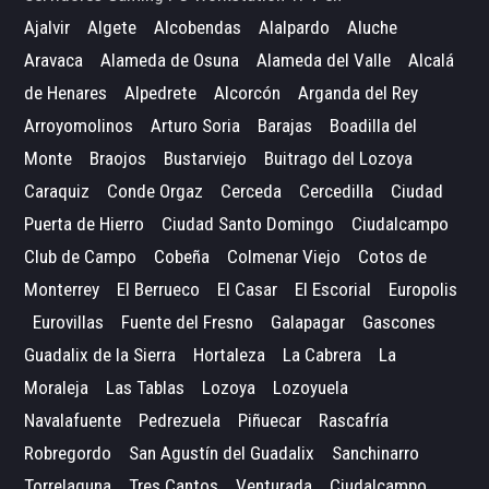
Ajalvir
Algete
Alcobendas
Alalpardo
Aluche
Aravaca
Alameda de Osuna
Alameda del Valle
Alcalá
de Henares
Alpedrete
Alcorcón
Arganda del Rey
Arroyomolinos
Arturo Soria
Barajas
Boadilla del
Monte
Braojos
Bustarviejo
Buitrago del Lozoya
Caraquiz
Conde Orgaz
Cerceda
Cercedilla
Ciudad
Puerta de Hierro
Ciudad Santo Domingo
Ciudalcampo
Club de Campo
Cobeña
Colmenar Viejo
Cotos de
Monterrey
El Berrueco
El Casar
El Escorial
Europolis
Eurovillas
Fuente del Fresno
Galapagar
Gascones
Guadalix de la Sierra
Hortaleza
La Cabrera
La
Moraleja
Las Tablas
Lozoya
Lozoyuela
Navalafuente
Pedrezuela
Piñuecar
Rascafría
Robregordo
San Agustín del Guadalix
Sanchinarro
Torrelaguna
Tres Cantos
Venturada
Ciudalcampo