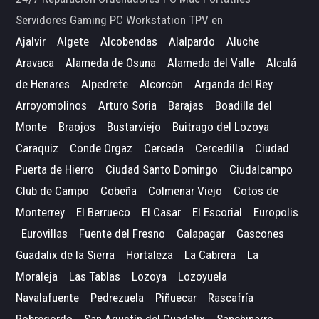
Servidores Gaming PC Workstation TPV en
Ajalvir
Algete
Alcobendas
Alalpardo
Aluche
Aravaca
Alameda de Osuna
Alameda del Valle
Alcalá
de Henares
Alpedrete
Alcorcón
Arganda del Rey
Arroyomolinos
Arturo Soria
Barajas
Boadilla del
Monte
Braojos
Bustarviejo
Buitrago del Lozoya
Caraquiz
Conde Orgaz
Cerceda
Cercedilla
Ciudad
Puerta de Hierro
Ciudad Santo Domingo
Ciudalcampo
Club de Campo
Cobeña
Colmenar Viejo
Cotos de
Monterrey
El Berrueco
El Casar
El Escorial
Europolis
Eurovillas
Fuente del Fresno
Galapagar
Gascones
Guadalix de la Sierra
Hortaleza
La Cabrera
La
Moraleja
Las Tablas
Lozoya
Lozoyuela
Navalafuente
Pedrezuela
Piñuecar
Rascafría