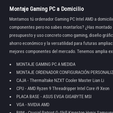
Montaje Gaming PC a Domicilio
Montamos tú ordenador Gaming PC Intel AMD a domicilio
componentes pero no sabes montarlos? ¿Has montado el
presupuesto y uso concreto como gaming, diseño gráfic
ahorro económico y la versatilidad para futuras amplia
mejores componentes del mercado. Tenemos amplia ex
MONTAJE GAMING PC A MEDIDA
MONTAJE ORDENADOR CONFIGURACIÓN PERSONALI
CAJA - Thermaltake NZXT Cooler Master Lian Li
CPU - AMD Ryzen 9 Threadripper Intel Core i9 Xeon
PLACA BASE - ASUS EVGA GIGABYTE MSI
VGA - NVIDIA AMD
RAM - Crucial Patriot G-Skill Kingston Hynix Samsu