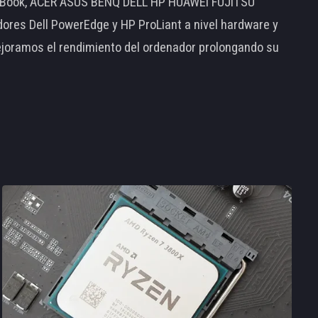
MacBook, ACER ASUS BENQ DELL HP HUAWEI FUJITSU
s Dell PowerEdge y HP ProLiant a nivel hardware y
ejoramos el rendimiento del ordenador prolongando su