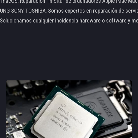
le macOS. Reparación "In Situ" de ordenadores Apple iMac 
 SONY TOSHIBA. Somos expertos en reparación de servidore
 Solucionamos cualquier incidencia hardware o software y m