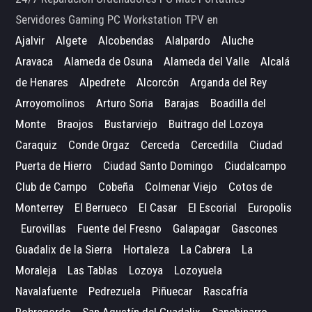
Servidores Gaming PC Workstation TPV en
Ajalvir
Algete
Alcobendas
Alalpardo
Aluche
Aravaca
Alameda de Osuna
Alameda del Valle
Alcalá
de Henares
Alpedrete
Alcorcón
Arganda del Rey
Arroyomolinos
Arturo Soria
Barajas
Boadilla del
Monte
Braojos
Bustarviejo
Buitrago del Lozoya
Caraquiz
Conde Orgaz
Cerceda
Cercedilla
Ciudad
Puerta de Hierro
Ciudad Santo Domingo
Ciudalcampo
Club de Campo
Cobeña
Colmenar Viejo
Cotos de
Monterrey
El Berrueco
El Casar
El Escorial
Europolis
Eurovillas
Fuente del Fresno
Galapagar
Gascones
Guadalix de la Sierra
Hortaleza
La Cabrera
La
Moraleja
Las Tablas
Lozoya
Lozoyuela
Navalafuente
Pedrezuela
Piñuecar
Rascafría