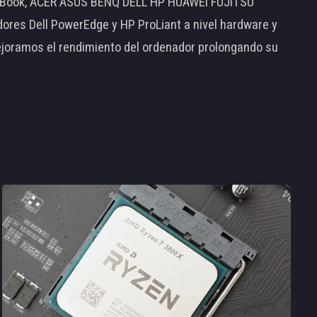
MacBook, ACER ASUS BENQ DELL HP HUAWEI FUJITSU
s Dell PowerEdge y HP ProLiant a nivel hardware y
ejoramos el rendimiento del ordenador prolongando su