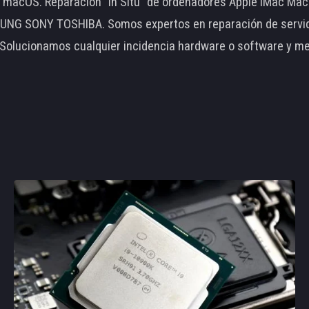
le macOS. Reparación "In Situ" de ordenadores Apple iMac 
 SONY TOSHIBA. Somos expertos en reparación de servidore
 Solucionamos cualquier incidencia hardware o software y m