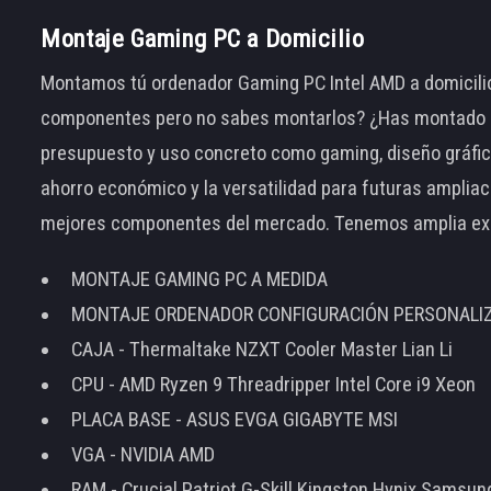
Montaje Gaming PC a Domicilio
Montamos tú ordenador Gaming PC Intel AMD a domicilio
componentes pero no sabes montarlos? ¿Has montado el
presupuesto y uso concreto como gaming, diseño gráfic
ahorro económico y la versatilidad para futuras amplia
mejores componentes del mercado. Tenemos amplia ex
MONTAJE GAMING PC A MEDIDA
MONTAJE ORDENADOR CONFIGURACIÓN PERSONALI
CAJA - Thermaltake NZXT Cooler Master Lian Li
CPU - AMD Ryzen 9 Threadripper Intel Core i9 Xeon
PLACA BASE - ASUS EVGA GIGABYTE MSI
VGA - NVIDIA AMD
RAM - Crucial Patriot G-Skill Kingston Hynix Samsu