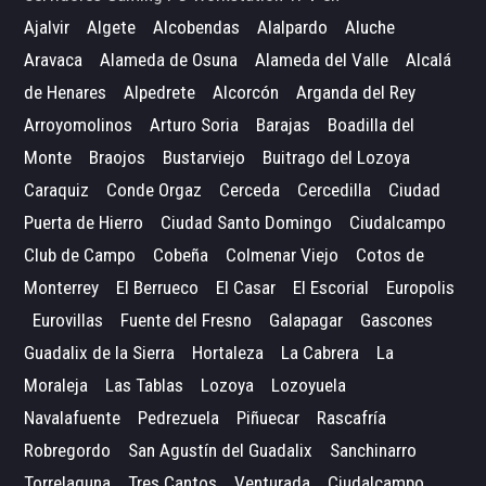
Ajalvir
Algete
Alcobendas
Alalpardo
Aluche
Aravaca
Alameda de Osuna
Alameda del Valle
Alcalá
de Henares
Alpedrete
Alcorcón
Arganda del Rey
Arroyomolinos
Arturo Soria
Barajas
Boadilla del
Monte
Braojos
Bustarviejo
Buitrago del Lozoya
Caraquiz
Conde Orgaz
Cerceda
Cercedilla
Ciudad
Puerta de Hierro
Ciudad Santo Domingo
Ciudalcampo
Club de Campo
Cobeña
Colmenar Viejo
Cotos de
Monterrey
El Berrueco
El Casar
El Escorial
Europolis
Eurovillas
Fuente del Fresno
Galapagar
Gascones
Guadalix de la Sierra
Hortaleza
La Cabrera
La
Moraleja
Las Tablas
Lozoya
Lozoyuela
Navalafuente
Pedrezuela
Piñuecar
Rascafría
Robregordo
San Agustín del Guadalix
Sanchinarro
Torrelaguna
Tres Cantos
Venturada
Ciudalcampo