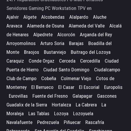
Servidores Gaming PC Workstation TPV en
Ajalvir
Algete
Alcobendas
Alalpardo
Aluche
Aravaca
Alameda de Osuna
Alameda del Valle
Alcalá
de Henares
Alpedrete
Alcorcón
Arganda del Rey
Arroyomolinos
Arturo Soria
Barajas
Boadilla del
Monte
Braojos
Bustarviejo
Buitrago del Lozoya
Caraquiz
Conde Orgaz
Cerceda
Cercedilla
Ciudad
Puerta de Hierro
Ciudad Santo Domingo
Ciudalcampo
Club de Campo
Cobeña
Colmenar Viejo
Cotos de
Monterrey
El Berrueco
El Casar
El Escorial
Europolis
Eurovillas
Fuente del Fresno
Galapagar
Gascones
Guadalix de la Sierra
Hortaleza
La Cabrera
La
Moraleja
Las Tablas
Lozoya
Lozoyuela
Navalafuente
Pedrezuela
Piñuecar
Rascafría