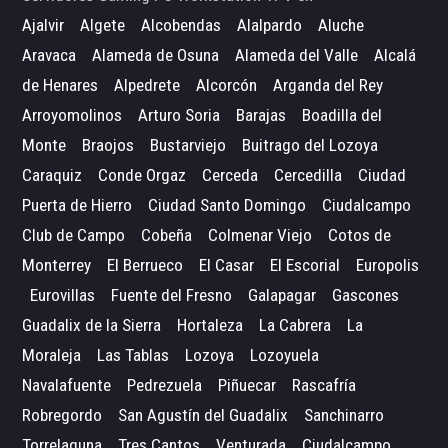
Ajalvir
Algete
Alcobendas
Alalpardo
Aluche
Aravaca
Alameda de Osuna
Alameda del Valle
Alcalá
de Henares
Alpedrete
Alcorcón
Arganda del Rey
Arroyomolinos
Arturo Soria
Barajas
Boadilla del
Monte
Braojos
Bustarviejo
Buitrago del Lozoya
Caraquiz
Conde Orgaz
Cerceda
Cercedilla
Ciudad
Puerta de Hierro
Ciudad Santo Domingo
Ciudalcampo
Club de Campo
Cobeña
Colmenar Viejo
Cotos de
Monterrey
El Berrueco
El Casar
El Escorial
Europolis
Eurovillas
Fuente del Fresno
Galapagar
Gascones
Guadalix de la Sierra
Hortaleza
La Cabrera
La
Moraleja
Las Tablas
Lozoya
Lozoyuela
Navalafuente
Pedrezuela
Piñuecar
Rascafría
Robregordo
San Agustín del Guadalix
Sanchinarro
Torrelaguna
Tres Cantos
Venturada
Ciudalcampo