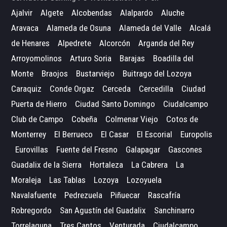
Ajalvir
Algete
Alcobendas
Alalpardo
Aluche
Aravaca
Alameda de Osuna
Alameda del Valle
Alcalá
de Henares
Alpedrete
Alcorcón
Arganda del Rey
Arroyomolinos
Arturo Soria
Barajas
Boadilla del
Monte
Braojos
Bustarviejo
Buitrago del Lozoya
Caraquiz
Conde Orgaz
Cerceda
Cercedilla
Ciudad
Puerta de Hierro
Ciudad Santo Domingo
Ciudalcampo
Club de Campo
Cobeña
Colmenar Viejo
Cotos de
Monterrey
El Berrueco
El Casar
El Escorial
Europolis
Eurovillas
Fuente del Fresno
Galapagar
Gascones
Guadalix de la Sierra
Hortaleza
La Cabrera
La
Moraleja
Las Tablas
Lozoya
Lozoyuela
Navalafuente
Pedrezuela
Piñuecar
Rascafría
Robregordo
San Agustín del Guadalix
Sanchinarro
Torrelaguna
Tres Cantos
Venturada
Ciudalcampo