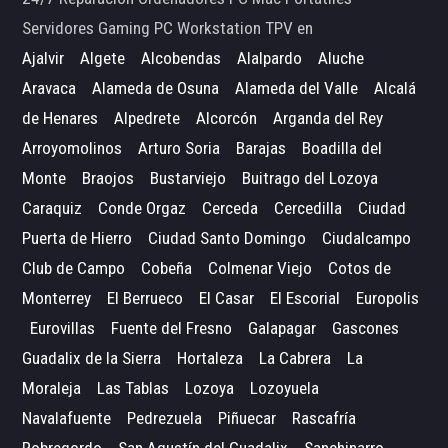
Servidores Gaming PC Workstation TPV en
Ajalvir
Algete
Alcobendas
Alalpardo
Aluche
Aravaca
Alameda de Osuna
Alameda del Valle
Alcalá
de Henares
Alpedrete
Alcorcón
Arganda del Rey
Arroyomolinos
Arturo Soria
Barajas
Boadilla del
Monte
Braojos
Bustarviejo
Buitrago del Lozoya
Caraquiz
Conde Orgaz
Cerceda
Cercedilla
Ciudad
Puerta de Hierro
Ciudad Santo Domingo
Ciudalcampo
Club de Campo
Cobeña
Colmenar Viejo
Cotos de
Monterrey
El Berrueco
El Casar
El Escorial
Europolis
Eurovillas
Fuente del Fresno
Galapagar
Gascones
Guadalix de la Sierra
Hortaleza
La Cabrera
La
Moraleja
Las Tablas
Lozoya
Lozoyuela
Navalafuente
Pedrezuela
Piñuecar
Rascafría