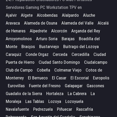
Servidores Gaming PC Workstation TPV en
Ajalvir
Algete
Alcobendas
Alalpardo
Aluche
Aravaca
Alameda de Osuna
Alameda del Valle
Alcalá
de Henares
Alpedrete
Alcorcón
Arganda del Rey
Arroyomolinos
Arturo Soria
Barajas
Boadilla del
Monte
Braojos
Bustarviejo
Buitrago del Lozoya
Caraquiz
Conde Orgaz
Cerceda
Cercedilla
Ciudad
Puerta de Hierro
Ciudad Santo Domingo
Ciudalcampo
Club de Campo
Cobeña
Colmenar Viejo
Cotos de
Monterrey
El Berrueco
El Casar
El Escorial
Europolis
Eurovillas
Fuente del Fresno
Galapagar
Gascones
Guadalix de la Sierra
Hortaleza
La Cabrera
La
Moraleja
Las Tablas
Lozoya
Lozoyuela
Navalafuente
Pedrezuela
Piñuecar
Rascafría