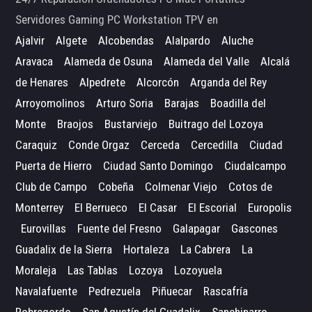
Servidores Gaming PC Workstation TPV en
Ajalvir
Algete
Alcobendas
Alalpardo
Aluche
Aravaca
Alameda de Osuna
Alameda del Valle
Alcalá
de Henares
Alpedrete
Alcorcón
Arganda del Rey
Arroyomolinos
Arturo Soria
Barajas
Boadilla del
Monte
Braojos
Bustarviejo
Buitrago del Lozoya
Caraquiz
Conde Orgaz
Cerceda
Cercedilla
Ciudad
Puerta de Hierro
Ciudad Santo Domingo
Ciudalcampo
Club de Campo
Cobeña
Colmenar Viejo
Cotos de
Monterrey
El Berrueco
El Casar
El Escorial
Europolis
Eurovillas
Fuente del Fresno
Galapagar
Gascones
Guadalix de la Sierra
Hortaleza
La Cabrera
La
Moraleja
Las Tablas
Lozoya
Lozoyuela
Navalafuente
Pedrezuela
Piñuecar
Rascafría