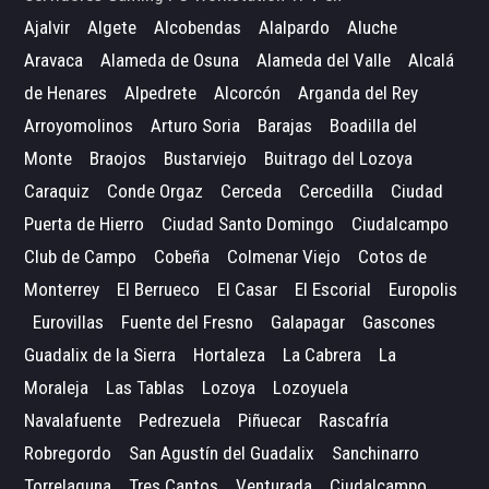
Ajalvir
Algete
Alcobendas
Alalpardo
Aluche
Aravaca
Alameda de Osuna
Alameda del Valle
Alcalá
de Henares
Alpedrete
Alcorcón
Arganda del Rey
Arroyomolinos
Arturo Soria
Barajas
Boadilla del
Monte
Braojos
Bustarviejo
Buitrago del Lozoya
Caraquiz
Conde Orgaz
Cerceda
Cercedilla
Ciudad
Puerta de Hierro
Ciudad Santo Domingo
Ciudalcampo
Club de Campo
Cobeña
Colmenar Viejo
Cotos de
Monterrey
El Berrueco
El Casar
El Escorial
Europolis
Eurovillas
Fuente del Fresno
Galapagar
Gascones
Guadalix de la Sierra
Hortaleza
La Cabrera
La
Moraleja
Las Tablas
Lozoya
Lozoyuela
Navalafuente
Pedrezuela
Piñuecar
Rascafría
Robregordo
San Agustín del Guadalix
Sanchinarro
Torrelaguna
Tres Cantos
Venturada
Ciudalcampo