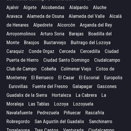
Ajalvir
Algete
Alcobendas
Alalpardo
Aluche
Aravaca
Alameda de Osuna
Alameda del Valle
Alcalá
de Henares
Alpedrete
Alcorcón
Arganda del Rey
Arroyomolinos
Arturo Soria
Barajas
Boadilla del
Monte
Braojos
Bustarviejo
Buitrago del Lozoya
Caraquiz
Conde Orgaz
Cerceda
Cercedilla
Ciudad
Puerta de Hierro
Ciudad Santo Domingo
Ciudalcampo
Club de Campo
Cobeña
Colmenar Viejo
Cotos de
Monterrey
El Berrueco
El Casar
El Escorial
Europolis
Eurovillas
Fuente del Fresno
Galapagar
Gascones
Guadalix de la Sierra
Hortaleza
La Cabrera
La
Moraleja
Las Tablas
Lozoya
Lozoyuela
Navalafuente
Pedrezuela
Piñuecar
Rascafría
Robregordo
San Agustín del Guadalix
Sanchinarro
Torrelaguna
Tres Cantos
Venturada
Ciudalcampo