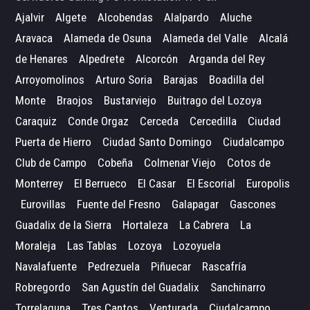
Ajalvir
Algete
Alcobendas
Alalpardo
Aluche
Aravaca
Alameda de Osuna
Alameda del Valle
Alcalá
de Henares
Alpedrete
Alcorcón
Arganda del Rey
Arroyomolinos
Arturo Soria
Barajas
Boadilla del
Monte
Braojos
Bustarviejo
Buitrago del Lozoya
Caraquiz
Conde Orgaz
Cerceda
Cercedilla
Ciudad
Puerta de Hierro
Ciudad Santo Domingo
Ciudalcampo
Club de Campo
Cobeña
Colmenar Viejo
Cotos de
Monterrey
El Berrueco
El Casar
El Escorial
Europolis
Eurovillas
Fuente del Fresno
Galapagar
Gascones
Guadalix de la Sierra
Hortaleza
La Cabrera
La
Moraleja
Las Tablas
Lozoya
Lozoyuela
Navalafuente
Pedrezuela
Piñuecar
Rascafría
Robregordo
San Agustín del Guadalix
Sanchinarro
Torrelaguna
Tres Cantos
Venturada
Ciudalcampo