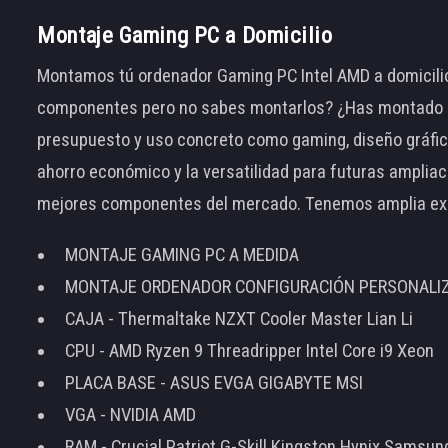
Montaje Gaming PC a Domicilio
Montamos tú ordenador Gaming PC Intel AMD a domicilio
componentes pero no sabes montarlos? ¿Has montado el
presupuesto y uso concreto como gaming, diseño gráfic
ahorro económico y la versatilidad para futuras amplia
mejores componentes del mercado. Tenemos amplia ex
MONTAJE GAMING PC A MEDIDA
MONTAJE ORDENADOR CONFIGURACIÓN PERSONALI
CAJA - Thermaltake NZXT Cooler Master Lian Li
CPU - AMD Ryzen 9 Threadripper Intel Core i9 Xeon
PLACA BASE - ASUS EVGA GIGABYTE MSI
VGA - NVIDIA AMD
RAM - Crucial Patriot G-Skill Kingston Hynix Samsu