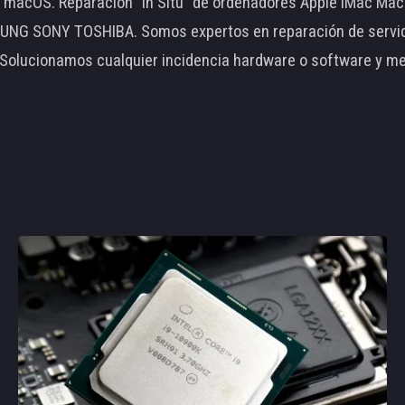
le macOS. Reparación "In Situ" de ordenadores Apple iMac 
 SONY TOSHIBA. Somos expertos en reparación de servidore
 Solucionamos cualquier incidencia hardware o software y m