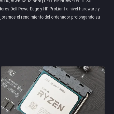
MacBook, ACER ASUS BENQ DELL HP HUAWEI FUJITSU
s Dell PowerEdge y HP ProLiant a nivel hardware y
ejoramos el rendimiento del ordenador prolongando su