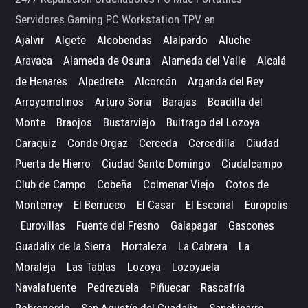
Servidores Gaming PC Workstation TPV en
Ajalvir
Algete
Alcobendas
Alalpardo
Aluche
Aravaca
Alameda de Osuna
Alameda del Valle
Alcalá
de Henares
Alpedrete
Alcorcón
Arganda del Rey
Arroyomolinos
Arturo Soria
Barajas
Boadilla del
Monte
Braojos
Bustarviejo
Buitrago del Lozoya
Caraquiz
Conde Orgaz
Cerceda
Cercedilla
Ciudad
Puerta de Hierro
Ciudad Santo Domingo
Ciudalcampo
Club de Campo
Cobeña
Colmenar Viejo
Cotos de
Monterrey
El Berrueco
El Casar
El Escorial
Europolis
Eurovillas
Fuente del Fresno
Galapagar
Gascones
Guadalix de la Sierra
Hortaleza
La Cabrera
La
Moraleja
Las Tablas
Lozoya
Lozoyuela
Navalafuente
Pedrezuela
Piñuecar
Rascafría