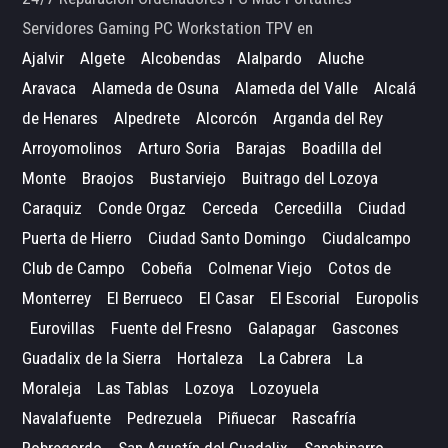
Servidores Gaming PC Workstation TPV en
Ajalvir
Algete
Alcobendas
Alalpardo
Aluche
Aravaca
Alameda de Osuna
Alameda del Valle
Alcalá
de Henares
Alpedrete
Alcorcón
Arganda del Rey
Arroyomolinos
Arturo Soria
Barajas
Boadilla del
Monte
Braojos
Bustarviejo
Buitrago del Lozoya
Caraquiz
Conde Orgaz
Cerceda
Cercedilla
Ciudad
Puerta de Hierro
Ciudad Santo Domingo
Ciudalcampo
Club de Campo
Cobeña
Colmenar Viejo
Cotos de
Monterrey
El Berrueco
El Casar
El Escorial
Europolis
Eurovillas
Fuente del Fresno
Galapagar
Gascones
Guadalix de la Sierra
Hortaleza
La Cabrera
La
Moraleja
Las Tablas
Lozoya
Lozoyuela
Navalafuente
Pedrezuela
Piñuecar
Rascafría