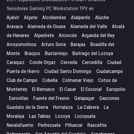
Servidores Gaming PC Workstation TPV en
Ajalvir
Algete
Alcobendas
Alalpardo
Aluche
Aravaca
Alameda de Osuna
Alameda del Valle
Alcalá
de Henares
Alpedrete
Alcorcón
Arganda del Rey
Arroyomolinos
Arturo Soria
Barajas
Boadilla del
Monte
Braojos
Bustarviejo
Buitrago del Lozoya
Caraquiz
Conde Orgaz
Cerceda
Cercedilla
Ciudad
Puerta de Hierro
Ciudad Santo Domingo
Ciudalcampo
Club de Campo
Cobeña
Colmenar Viejo
Cotos de
Monterrey
El Berrueco
El Casar
El Escorial
Europolis
Eurovillas
Fuente del Fresno
Galapagar
Gascones
Guadalix de la Sierra
Hortaleza
La Cabrera
La
Moraleja
Las Tablas
Lozoya
Lozoyuela
Navalafuente
Pedrezuela
Piñuecar
Rascafría