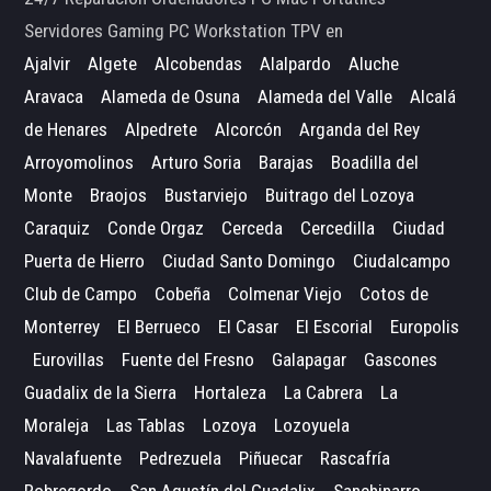
Servidores Gaming PC Workstation TPV en
Ajalvir
Algete
Alcobendas
Alalpardo
Aluche
Aravaca
Alameda de Osuna
Alameda del Valle
Alcalá
de Henares
Alpedrete
Alcorcón
Arganda del Rey
Arroyomolinos
Arturo Soria
Barajas
Boadilla del
Monte
Braojos
Bustarviejo
Buitrago del Lozoya
Caraquiz
Conde Orgaz
Cerceda
Cercedilla
Ciudad
Puerta de Hierro
Ciudad Santo Domingo
Ciudalcampo
Club de Campo
Cobeña
Colmenar Viejo
Cotos de
Monterrey
El Berrueco
El Casar
El Escorial
Europolis
Eurovillas
Fuente del Fresno
Galapagar
Gascones
Guadalix de la Sierra
Hortaleza
La Cabrera
La
Moraleja
Las Tablas
Lozoya
Lozoyuela
Navalafuente
Pedrezuela
Piñuecar
Rascafría