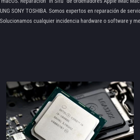
le macOS. Reparación "In Situ" de ordenadores Apple iMac 
 SONY TOSHIBA. Somos expertos en reparación de servidore
 Solucionamos cualquier incidencia hardware o software y m