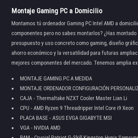
Montaje Gaming PC a Domicilio
Montamos tú ordenador Gaming PC Intel AMD a domicilio
componentes pero no sabes montarlos? ¿Has montado el
presupuesto y uso concreto como gaming, diseño gráfic
ahorro económico y la versatilidad para futuras amplia
mejores componentes del mercado. Tenemos amplia ex
MONTAJE GAMING PC A MEDIDA
MONTAJE ORDENADOR CONFIGURACIÓN PERSONALI
CAJA - Thermaltake NZXT Cooler Master Lian Li
CPU - AMD Ryzen 9 Threadripper Intel Core i9 Xeon
PLACA BASE - ASUS EVGA GIGABYTE MSI
VGA - NVIDIA AMD
RAM - Crucial Patriot G-Skill Kingston Hynix Samsu