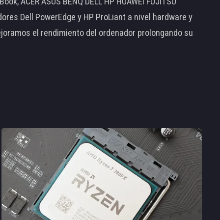
MacBook, ACER ASUS BENQ DELL HP HUAWEI FUJITSU
s Dell PowerEdge y HP ProLiant a nivel hardware y
ejoramos el rendimiento del ordenador prolongando su