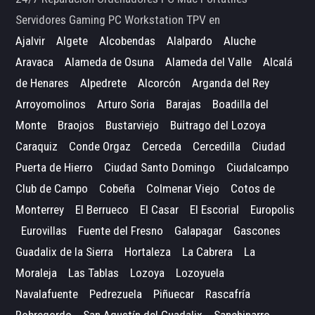
Servidores Gaming PC Workstation TPV en
Ajalvir
Algete
Alcobendas
Alalpardo
Aluche
Aravaca
Alameda de Osuna
Alameda del Valle
Alcalá
de Henares
Alpedrete
Alcorcón
Arganda del Rey
Arroyomolinos
Arturo Soria
Barajas
Boadilla del
Monte
Braojos
Bustarviejo
Buitrago del Lozoya
Caraquiz
Conde Orgaz
Cerceda
Cercedilla
Ciudad
Puerta de Hierro
Ciudad Santo Domingo
Ciudalcampo
Club de Campo
Cobeña
Colmenar Viejo
Cotos de
Monterrey
El Berrueco
El Casar
El Escorial
Europolis
Eurovillas
Fuente del Fresno
Galapagar
Gascones
Guadalix de la Sierra
Hortaleza
La Cabrera
La
Moraleja
Las Tablas
Lozoya
Lozoyuela
Navalafuente
Pedrezuela
Piñuecar
Rascafría