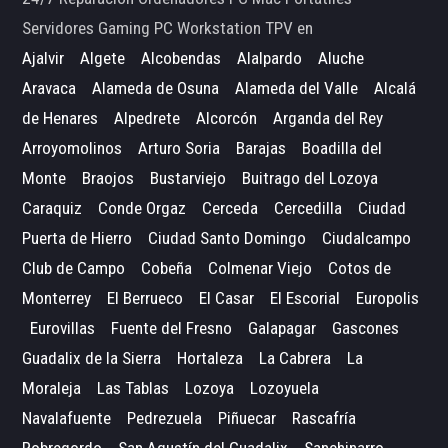
Servidores Gaming PC Workstation TPV en
Ajalvir
Algete
Alcobendas
Alalpardo
Aluche
Aravaca
Alameda de Osuna
Alameda del Valle
Alcalá
de Henares
Alpedrete
Alcorcón
Arganda del Rey
Arroyomolinos
Arturo Soria
Barajas
Boadilla del
Monte
Braojos
Bustarviejo
Buitrago del Lozoya
Caraquiz
Conde Orgaz
Cerceda
Cercedilla
Ciudad
Puerta de Hierro
Ciudad Santo Domingo
Ciudalcampo
Club de Campo
Cobeña
Colmenar Viejo
Cotos de
Monterrey
El Berrueco
El Casar
El Escorial
Europolis
Eurovillas
Fuente del Fresno
Galapagar
Gascones
Guadalix de la Sierra
Hortaleza
La Cabrera
La
Moraleja
Las Tablas
Lozoya
Lozoyuela
Navalafuente
Pedrezuela
Piñuecar
Rascafría