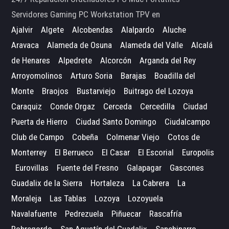
Servidores Gaming PC Workstation TPV en
Ajalvir
Algete
Alcobendas
Alalpardo
Aluche
Aravaca
Alameda de Osuna
Alameda del Valle
Alcalá
de Henares
Alpedrete
Alcorcón
Arganda del Rey
Arroyomolinos
Arturo Soria
Barajas
Boadilla del
Monte
Braojos
Bustarviejo
Buitrago del Lozoya
Caraquiz
Conde Orgaz
Cerceda
Cercedilla
Ciudad
Puerta de Hierro
Ciudad Santo Domingo
Ciudalcampo
Club de Campo
Cobeña
Colmenar Viejo
Cotos de
Monterrey
El Berrueco
El Casar
El Escorial
Europolis
Eurovillas
Fuente del Fresno
Galapagar
Gascones
Guadalix de la Sierra
Hortaleza
La Cabrera
La
Moraleja
Las Tablas
Lozoya
Lozoyuela
Navalafuente
Pedrezuela
Piñuecar
Rascafría