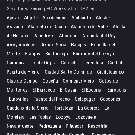
Servidores Gaming PC Workstation TPV en
Ajalvir
Algete
Alcobendas
Alalpardo
Aluche
Aravaca
Alameda de Osuna
Alameda del Valle
Alcalá
de Henares
Alpedrete
Alcorcón
Arganda del Rey
Arroyomolinos
Arturo Soria
Barajas
Boadilla del
Monte
Braojos
Bustarviejo
Buitrago del Lozoya
Caraquiz
Conde Orgaz
Cerceda
Cercedilla
Ciudad
Puerta de Hierro
Ciudad Santo Domingo
Ciudalcampo
Club de Campo
Cobeña
Colmenar Viejo
Cotos de
Monterrey
El Berrueco
El Casar
El Escorial
Europolis
Eurovillas
Fuente del Fresno
Galapagar
Gascones
Guadalix de la Sierra
Hortaleza
La Cabrera
La
Moraleja
Las Tablas
Lozoya
Lozoyuela
Navalafuente
Pedrezuela
Piñuecar
Rascafría