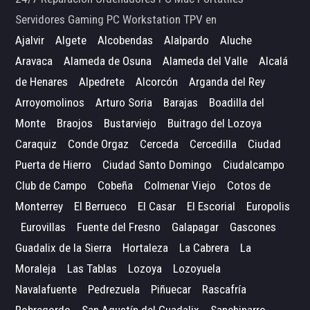
Servidores Gaming PC Workstation TPV en
Ajalvir
Algete
Alcobendas
Alalpardo
Aluche
Aravaca
Alameda de Osuna
Alameda del Valle
Alcalá
de Henares
Alpedrete
Alcorcón
Arganda del Rey
Arroyomolinos
Arturo Soria
Barajas
Boadilla del
Monte
Braojos
Bustarviejo
Buitrago del Lozoya
Caraquiz
Conde Orgaz
Cerceda
Cercedilla
Ciudad
Puerta de Hierro
Ciudad Santo Domingo
Ciudalcampo
Club de Campo
Cobeña
Colmenar Viejo
Cotos de
Monterrey
El Berrueco
El Casar
El Escorial
Europolis
Eurovillas
Fuente del Fresno
Galapagar
Gascones
Guadalix de la Sierra
Hortaleza
La Cabrera
La
Moraleja
Las Tablas
Lozoya
Lozoyuela
Navalafuente
Pedrezuela
Piñuecar
Rascafría