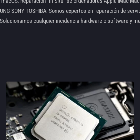
le macOS. Reparación "In Situ" de ordenadores Apple iMac 
 SONY TOSHIBA. Somos expertos en reparación de servidore
 Solucionamos cualquier incidencia hardware o software y m