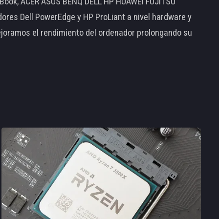
MacBook, ACER ASUS BENQ DELL HP HUAWEI FUJITSU
s Dell PowerEdge y HP ProLiant a nivel hardware y
ejoramos el rendimiento del ordenador prolongando su