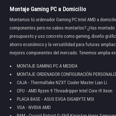
Montaje Gaming PC a Domicilio
Montamos tú ordenador Gaming PC Intel AMD a domicilio
componentes pero no sabes montarlos? ¿Has montado el
presupuesto y uso concreto como gaming, diseño gráfic
ahorro económico y la versatilidad para futuras amplia
mejores componentes del mercado. Tenemos amplia ex
MONTAJE GAMING PC A MEDIDA
MONTAJE ORDENADOR CONFIGURACIÓN PERSONALI
CAJA - Thermaltake NZXT Cooler Master Lian Li
CPU - AMD Ryzen 9 Threadripper Intel Core i9 Xeon
PLACA BASE - ASUS EVGA GIGABYTE MSI
VGA - NVIDIA AMD
RAM - Crucial Patriot G-Skill Kingston Hynix Samsu