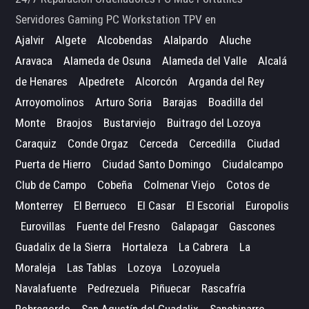
Servidores Gaming PC Workstation TPV en
Ajalvir
Algete
Alcobendas
Alalpardo
Aluche
Aravaca
Alameda de Osuna
Alameda del Valle
Alcalá
de Henares
Alpedrete
Alcorcón
Arganda del Rey
Arroyomolinos
Arturo Soria
Barajas
Boadilla del
Monte
Braojos
Bustarviejo
Buitrago del Lozoya
Caraquiz
Conde Orgaz
Cerceda
Cercedilla
Ciudad
Puerta de Hierro
Ciudad Santo Domingo
Ciudalcampo
Club de Campo
Cobeña
Colmenar Viejo
Cotos de
Monterrey
El Berrueco
El Casar
El Escorial
Europolis
Eurovillas
Fuente del Fresno
Galapagar
Gascones
Guadalix de la Sierra
Hortaleza
La Cabrera
La
Moraleja
Las Tablas
Lozoya
Lozoyuela
Navalafuente
Pedrezuela
Piñuecar
Rascafría