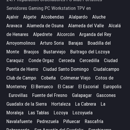
Servidores Gaming PC Workstation TPV en
Ajalvir
Algete
Alcobendas
Alalpardo
Aluche
Aravaca
Alameda de Osuna
Alameda del Valle
Alcalá
de Henares
Alpedrete
Alcorcón
Arganda del Rey
Arroyomolinos
Arturo Soria
Barajas
Boadilla del
Monte
Braojos
Bustarviejo
Buitrago del Lozoya
Caraquiz
Conde Orgaz
Cerceda
Cercedilla
Ciudad
Puerta de Hierro
Ciudad Santo Domingo
Ciudalcampo
Club de Campo
Cobeña
Colmenar Viejo
Cotos de
Monterrey
El Berrueco
El Casar
El Escorial
Europolis
Eurovillas
Fuente del Fresno
Galapagar
Gascones
Guadalix de la Sierra
Hortaleza
La Cabrera
La
Moraleja
Las Tablas
Lozoya
Lozoyuela
Navalafuente
Pedrezuela
Piñuecar
Rascafría