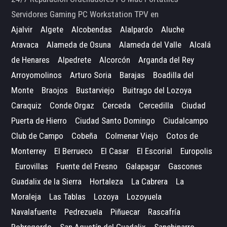
Servidores Gaming PC Workstation TPV en
Ajalvir
Algete
Alcobendas
Alalpardo
Aluche
Aravaca
Alameda de Osuna
Alameda del Valle
Alcalá
de Henares
Alpedrete
Alcorcón
Arganda del Rey
Arroyomolinos
Arturo Soria
Barajas
Boadilla del
Monte
Braojos
Bustarviejo
Buitrago del Lozoya
Caraquiz
Conde Orgaz
Cerceda
Cercedilla
Ciudad
Puerta de Hierro
Ciudad Santo Domingo
Ciudalcampo
Club de Campo
Cobeña
Colmenar Viejo
Cotos de
Monterrey
El Berrueco
El Casar
El Escorial
Europolis
Eurovillas
Fuente del Fresno
Galapagar
Gascones
Guadalix de la Sierra
Hortaleza
La Cabrera
La
Moraleja
Las Tablas
Lozoya
Lozoyuela
Navalafuente
Pedrezuela
Piñuecar
Rascafría