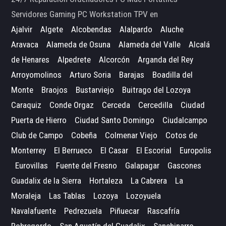
Servidores Gaming PC Workstation TPV en
Ajalvir
Algete
Alcobendas
Alalpardo
Aluche
Aravaca
Alameda de Osuna
Alameda del Valle
Alcalá
de Henares
Alpedrete
Alcorcón
Arganda del Rey
Arroyomolinos
Arturo Soria
Barajas
Boadilla del
Monte
Braojos
Bustarviejo
Buitrago del Lozoya
Caraquiz
Conde Orgaz
Cerceda
Cercedilla
Ciudad
Puerta de Hierro
Ciudad Santo Domingo
Ciudalcampo
Club de Campo
Cobeña
Colmenar Viejo
Cotos de
Monterrey
El Berrueco
El Casar
El Escorial
Europolis
Eurovillas
Fuente del Fresno
Galapagar
Gascones
Guadalix de la Sierra
Hortaleza
La Cabrera
La
Moraleja
Las Tablas
Lozoya
Lozoyuela
Navalafuente
Pedrezuela
Piñuecar
Rascafría