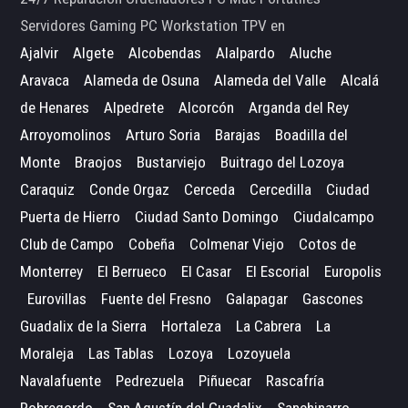
Servidores Gaming PC Workstation TPV en
Ajalvir
Algete
Alcobendas
Alalpardo
Aluche
Aravaca
Alameda de Osuna
Alameda del Valle
Alcalá
de Henares
Alpedrete
Alcorcón
Arganda del Rey
Arroyomolinos
Arturo Soria
Barajas
Boadilla del
Monte
Braojos
Bustarviejo
Buitrago del Lozoya
Caraquiz
Conde Orgaz
Cerceda
Cercedilla
Ciudad
Puerta de Hierro
Ciudad Santo Domingo
Ciudalcampo
Club de Campo
Cobeña
Colmenar Viejo
Cotos de
Monterrey
El Berrueco
El Casar
El Escorial
Europolis
Eurovillas
Fuente del Fresno
Galapagar
Gascones
Guadalix de la Sierra
Hortaleza
La Cabrera
La
Moraleja
Las Tablas
Lozoya
Lozoyuela
Navalafuente
Pedrezuela
Piñuecar
Rascafría